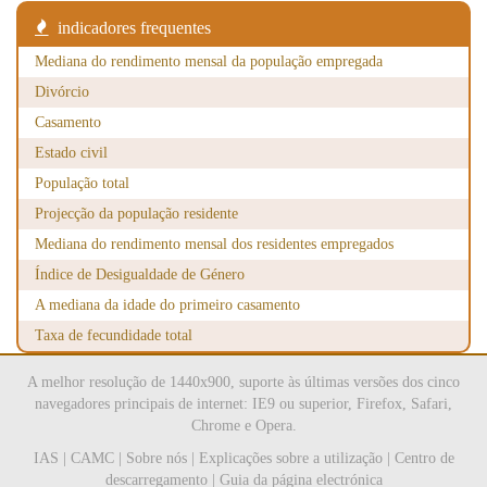
1989
169,300
161,100
330,400
indicadores frequentes
1990
173,900
165,600
339,500
Mediana do rendimento mensal da população empregada
1991
187,800
176,000
363,800
Divórcio
Casamento
1992
195,400
182,600
378,000
Estado civil
1993
201,300
188,700
390,000
População total
1994
208,800
194,800
403,600
Projecção da população residente
Mediana do rendimento mensal dos residentes empregados
1995
215,600
199,400
415,000
Índice de Desigualdade de Género
1996
215,200
200,000
415,200
A mediana da idade do primeiro casamento
1997
216,800
202,600
419,400
Taxa de fecundidade total
1998
220,700
204,400
425,200
A melhor resolução de 1440x900, suporte às últimas versões dos cinco
navegadores principais de internet: IE9 ou superior, Firefox, Safari,
1999
223,400
206,200
429,600
Chrome e Opera.
2000
224,300
207,200
431,500
IAS
|
CAMC
|
Sobre nós
|
Explicações sobre a utilização
|
Centro de
descarregamento
|
Guia da página electrónica