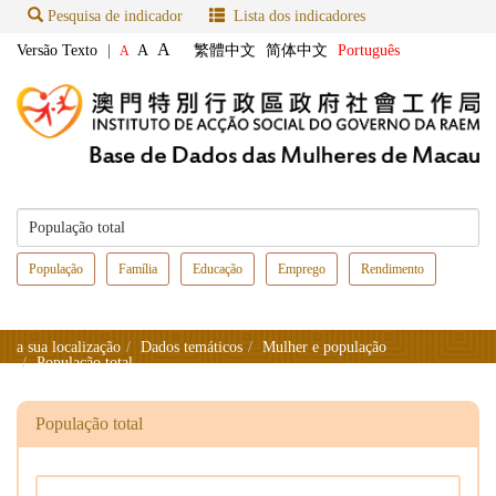
Pesquisa de indicador
Lista dos indicadores
A
Versão Texto
|
A
繁體中文
简体中文
Português
A
População
Família
Educação
Emprego
Rendimento
a sua localização
Dados temáticos
Mulher e população
População total
População total