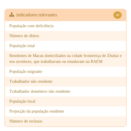
1977
111,900
119,800
231,700
1978
113,200
119,900
233,100
indicadores relevantes
10
1979
116,200
121,100
237,300
População com deficiência
1980
118,900
123,000
242,000
Número de óbitos
População total
1981
121,700
125,900
247,600
Residentes de Macau domiciliados na cidade fronteiriça de Zhuhai e
1982
129,800
131,900
261,700
nos arredores, que trabalhavam ou estudavam na RAEM
1983
138,600
138,300
276,900
População migrante
1984
145,100
143,700
288,800
Trabalhador não residente
1985
146,600
144,000
290,600
Trabalhador doméstico não residente
1986
152,700
148,800
301,500
População local
Projecção da população residente
1987
159,100
153,100
312,200
Número de reclusos
1988
163,300
156,400
319,800