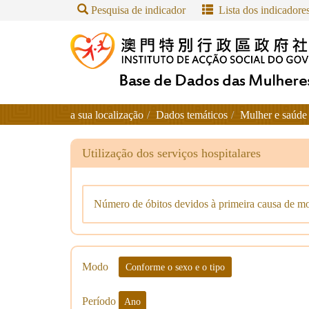
Pesquisa de indicador
Lista dos indicadore
a sua localização
Dados temáticos
Mulher e saúde
Utilização dos serviços hospitalares
Número de óbitos devidos à primeira causa de mo
Modo
Conforme o sexo e o tipo
Período
Ano