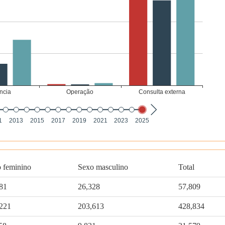
 feminino
Sexo masculino
Total
81
26,328
57,809
221
203,613
428,834