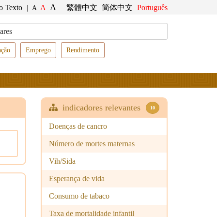
A
o Texto
|
A
繁體中文
简体中文
Português
A
ação
Emprego
Rendimento
indicadores relevantes
10
Doenças de cancro
Número de mortes maternas
Vih/Sida
Esperança de vida
Consumo de tabaco
Taxa de mortalidade infantil