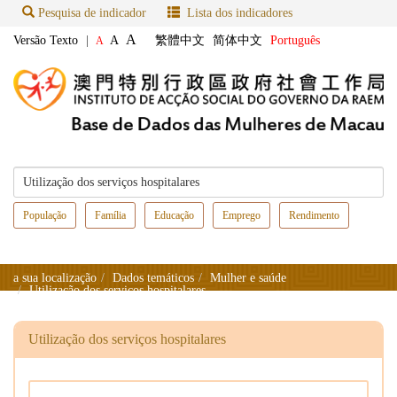
Pesquisa de indicador
Lista dos indicadores
A
Versão Texto
|
A
繁體中文
简体中文
Português
A
População
Família
Educação
Emprego
Rendimento
a sua localização
Dados temáticos
Mulher e saúde
Utilização dos serviços hospitalares
Utilização dos serviços hospitalares