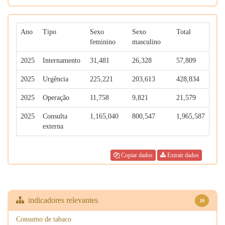
Ano
Tipo
Sexo
Sexo
Total
feminino
masculino
2025
Internamento
31,481
26,328
57,809
2025
Urgência
225,221
203,613
428,834
2025
Operação
11,758
9,821
21,579
2025
Consulta
1,165,040
800,547
1,965,587
externa
Copiar dados
Extrair dados
indicadores relevantes
10
Consumo de tabaco