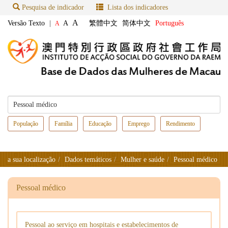
Pesquisa de indicador
Lista dos indicadores
A
Versão Texto
|
A
繁體中文
简体中文
Português
A
População
Família
Educação
Emprego
Rendimento
a sua localização
Dados temáticos
Mulher e saúde
Pessoal médico
Pessoal médico
Pessoal ao serviço em hospitais e estabelecimentos de