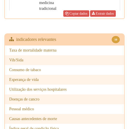
medicina
tradicional
Copiar dados
Extrair dados
chinesa
2025
Mestre de
29
80
medicina
tradicional
indicadores relevantes
10
chinesa
Taxa de mortalidade materna
2025
Enfermeiro
2,620
419
Vih/Sida
2025
Técnico de
202
94
análises
Consumo de tabaco
clínicas
Esperança de vida
2025
Técnico de
48
43
Utilização dos serviços hospitalares
radiologia
Doenças de cancro
2025
Quiroprático
0
4
Pessoal médico
2025
Fisioterapeuta
145
133
Causas antecedentes de morte
2025
Terapeuta
125
52
Índice geral de condição física