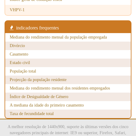
ocupacional
VHPV-1
2025
Terapeuta da
89
20
fala
indicadores frequentes
2025
Psicólogo
61
24
Mediana do rendimento mensal da população empregada
2025
Dietista
35
11
Divórcio
2025
Farmacêutico
393
319
Casamento
2025
Farmacêutico
17
13
Estado civil
de medicina
População total
tradicional
Projecção da população residente
chinesa
Mediana do rendimento mensal dos residentes empregados
2025
Ajudante
147
164
Índice de Desigualdade de Género
técnico de
farmácia
A mediana da idade do primeiro casamento
Taxa de fecundidade total
A melhor resolução de 1440x900, suporte às últimas versões dos cinco
navegadores principais de internet: IE9 ou superior, Firefox, Safari,