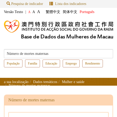
Pesquisa de indicador
Lista dos indicadores
A
Versão Texto
|
A
繁體中文
简体中文
Português
A
População
Família
Educação
Emprego
Rendimento
a sua localização
Dados temáticos
Mulher e saúde
Número de mortes maternas
Número de mortes maternas