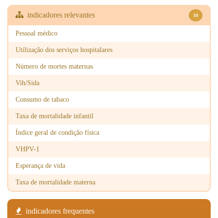
2018
2
indicadores relevantes
10
2019
0
Pessoal médico
2020
0
Utilização dos serviços hospitalares
Número de mortes maternas
2021
0
Vih/Sida
2022
1
Consumo de tabaco
2023
0
Taxa de mortalidade infantil
2024
0
Índice geral de condição física
VHPV-1
Esperança de vida
Taxa de mortalidade materna
indicadores frequentes