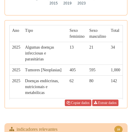
Ano
Tipo
Sexo
Sexo
Total
feminino
masculino
2025
Algumas doenças
13
21
34
infecciosas e
parasitárias
2025
Tumores [Neoplasias]
405
595
1,000
2025
Doenças endócrinas,
62
80
142
nutricionais e
metabólicas
Copiar dados
Extrair dados
2025
Doenças do aparelho
300
343
643
circulatório
2025
Doenças do aparelho
60
103
163
respiratório
indicadores relevantes
10