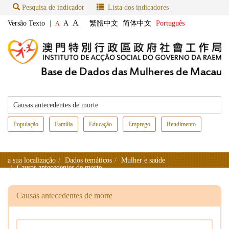
Pesquisa de indicador
Lista dos indicadores
A
Versão Texto
|
A
繁體中文
简体中文
Português
A
População
Família
Educação
Emprego
Rendimento
a sua localização
Dados temáticos
Mulher e saúde
Causas antecedentes de morte
Causas antecedentes de morte