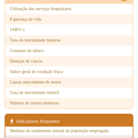
2025
Doenças do aparelho
19
26
45
Utilização dos serviços hospitalares
digestivo
Esperança de vida
2025
Doenças do aparelho
26
47
73
geniturinário
VHPV-1
Taxa de mortalidade materna
2025
Algumas afecções
1
1
2
originadas no período
Consumo de tabaco
perinatal
Doenças de cancro
2025
Sintomas, sinais e
27
52
79
resultados anormais de
Índice geral de condição física
exames clínicos e de
Causas antecedentes de morte
laboratório, não
classificados em outra
Taxa de mortalidade infantil
parte
Número de mortes maternas
2025
Causas externas de
47
75
122
morbilidade e de
mortalidade
indicadores frequentes
2025
Outras
0
4
4
Mediana do rendimento mensal da população empregada