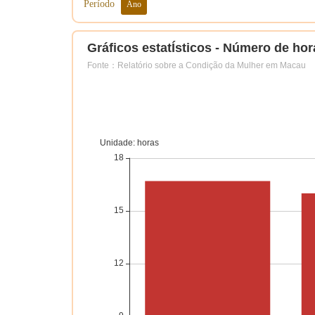
Período
Ano