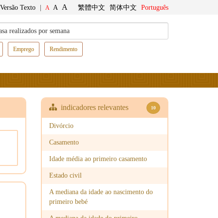
A
Versão Texto
|
A
繁體中文
简体中文
Português
A
Emprego
Rendimento
indicadores relevantes
10
Divórcio
Casamento
Idade média ao primeiro casamento
Estado civil
A mediana da idade ao nascimento do
primeiro bebé