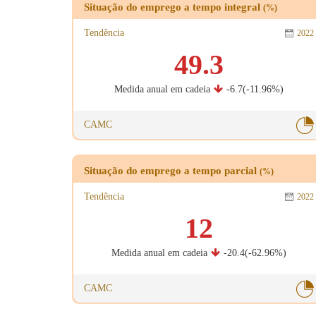
Situação do emprego a tempo integral
(%)
Tendência
2022
49.3
Medida anual em cadeia
-6.7(-11.96%)
CAMC
Situação do emprego a tempo parcial
(%)
Tendência
2022
12
Medida anual em cadeia
-20.4(-62.96%)
CAMC