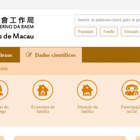
População
Família
Educação
lexos
Dados científicos
ória
ão do
Economia da
Situação da
Participaç
ego
família
família
social