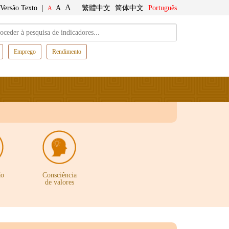
A
Versão Texto
|
A
繁體中文
简体中文
Português
A
Emprego
Rendimento
ão
Consciência
de valores