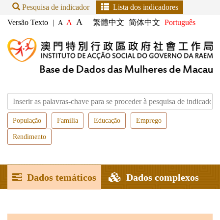
Pesquisa de indicador
Lista dos indicadores
A
Versão Texto
|
A
繁體中文
简体中文
Português
A
População
Família
Educação
Emprego
Rendimento
Dados temáticos
Dados complexos
Dados científicos