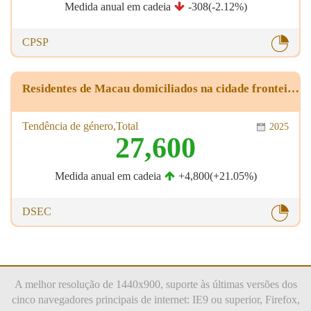
Medida anual em cadeia
-308(-2.12%)
CPSP
Residentes de Macau domiciliados na cidade fronteiriça de Zhuhai e nos arredores, que trabalhavam ou estudavam na RAEM
Tendência de género,Total
2025
27,600
Medida anual em cadeia
+4,800(+21.05%)
DSEC
A melhor resolução de 1440x900, suporte às últimas versões dos
cinco navegadores principais de internet: IE9 ou superior, Firefox,