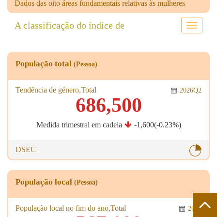
Dados das oito áreas fundamentais relativas às mulheres
A classificação do índice de
A
Barra
de
navegaç
População total
(Pessoa)
Tendência de género,Total
2026Q2
686,500
Medida trimestral em cadeia
-1,600(-0.23%)
DSEC
População local
(Pessoa)
População local no fim do ano,Total
2025