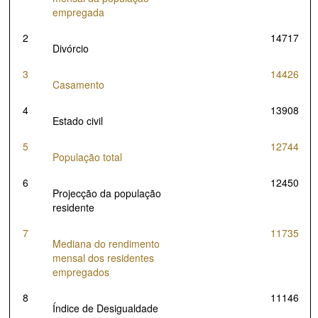
empregada
2
14717
Divórcio
3
14426
Casamento
4
13908
Estado civil
5
12744
População total
6
12450
Projecção da população
residente
7
11735
Mediana do rendimento
mensal dos residentes
empregados
8
11146
Índice de Desigualdade