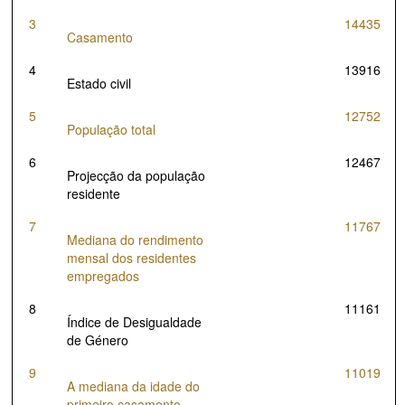
2021
0
3
14435
Casamento
2022
23
4
13916
2023
0
Estado civil
2024
0
5
12752
População total
6
12467
Projecção da população
residente
7
11767
Mediana do rendimento
mensal dos residentes
empregados
8
11161
Índice de Desigualdade
de Género
9
11019
A mediana da idade do
primeiro casamento