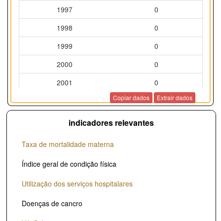
1997
0
1998
0
1999
0
2000
0
2001
0
Copiar dados
Extrair dados
2002
0
2003
0
indicadores relevantes
2004
0
Taxa de mortalidade materna
2005
0
Índice geral de condição física
2006
0
Utilização dos serviços hospitalares
2007
0
Doenças de cancro
2008
0