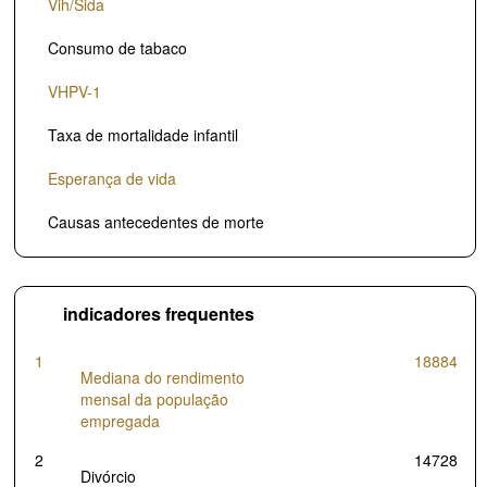
Vih/Sida
2009
0
Consumo de tabaco
2010
0
VHPV-1
2011
0
Taxa de mortalidade infantil
2012
0
2013
0
Esperança de vida
2014
0
Causas antecedentes de morte
2015
0
2016
14
indicadores frequentes
2017
0
1
18884
Mediana do rendimento
2018
33.8
mensal da população
2019
0
empregada
2020
0
2
14728
Divórcio