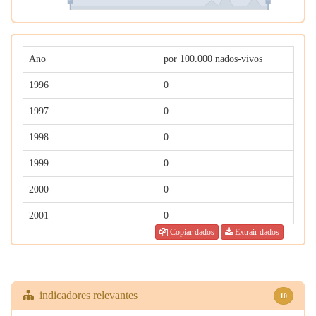
Ano
por 100.000 nados-vivos
1996
0
1997
0
1998
0
1999
0
2000
0
2001
0
Copiar dados
Extrair dados
2002
0
2003
0
2004
0
indicadores relevantes
10