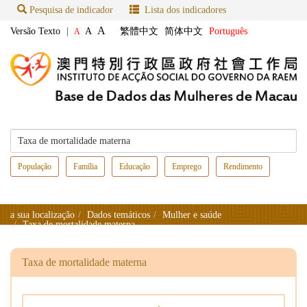
Pesquisa de indicador
Lista dos indicadores
A
Versão Texto
|
A
繁體中文
简体中文
Português
A
População
Família
Educação
Emprego
Rendimento
a sua localização
Dados temáticos
Mulher e saúde
Taxa de mortalidade materna
Taxa de mortalidade materna