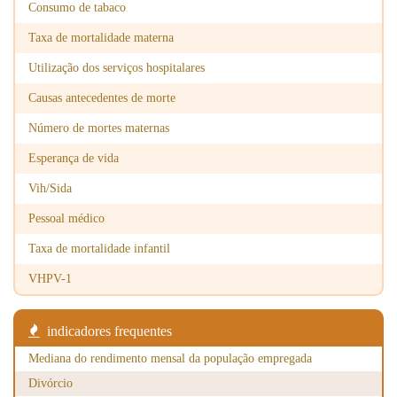
2005
0
Consumo de tabaco
2006
0
Taxa de mortalidade materna
Utilização dos serviços hospitalares
2007
0
Causas antecedentes de morte
2008
0
Número de mortes maternas
2009
0
Esperança de vida
2010
0
Vih/Sida
2011
0
Pessoal médico
2012
0
Taxa de mortalidade infantil
2013
0
VHPV-1
2014
0
indicadores frequentes
2015
0
Mediana do rendimento mensal da população empregada
2016
14
Divórcio