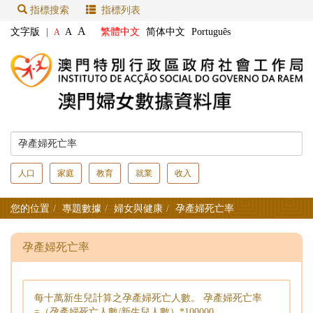
指標搜索
指標列表
A
文字版
|
A
繁體中文
简体中文
Português
A
人口
家庭
教育
就業
收入
您的位置
專題數據
婦女與健康
孕產婦死亡率
孕產婦死亡率
每十萬新生兒計算之孕產婦死亡人數。 孕產婦死亡率
=（孕產婦死亡人數/新生兒人數）*100000。