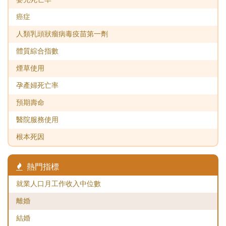
2009
0
癌症
2010
0
人類乳頭狀瘤病毒疫苗第一劑
2011
0
體質綜合指數
2012
0
煙草使用
2013
0
孕產婦死亡率
2014
0
預期壽命
2015
0
醫院服務使用
2016
14
根本死因
2017
0
熱門指標
2018
33.8
就業人口月工作收入中位數
2019
0
離婚
2020
0
結婚