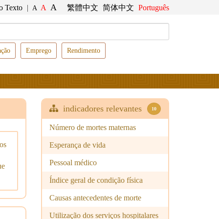
A
o Texto
|
A
繁體中文
简体中文
Português
A
ação
Emprego
Rendimento
indicadores relevantes
10
Número de mortes maternas
os
Esperança de vida
Pessoal médico
ue
Índice geral de condição física
Causas antecedentes de morte
Utilização dos serviços hospitalares