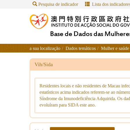
Pesquisa de indicador
Lista dos indicadore
a sua localização
Dados temáticos
Mulher e saúde
Vih/Sida
Residentes locais e não residentes de Macau in
estatísticos acima indicados referem-se ao númer
Síndrome da Imunodeficiência Adquirida. Os dado
evoluíram para SIDA este ano.