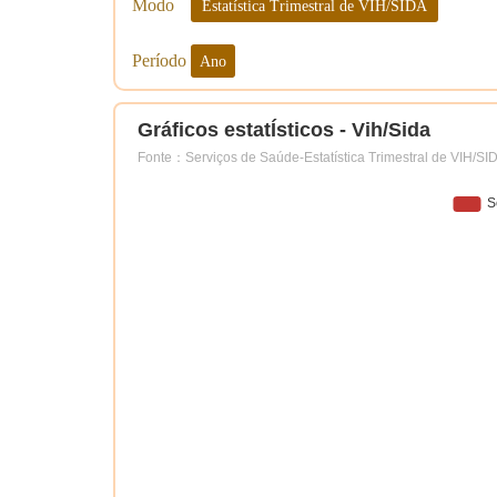
Modo
Estatística Trimestral de VIH/SIDA
Período
Ano