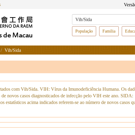
s
Versã
População
Família
Educ
Vih/Sida
fectados com Vih/Sida. VIH: Vírus da Imunodeficiência Humana. Os dad
o de novos casos diagnosticados de infecção pelo VIH este ano. SIDA:
s estatísticos acima indicados referem-se ao número de novos casos q