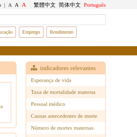
A
o
|
A
繁體中文
简体中文
Português
A
ucação
Emprego
Rendimento
indicadores relevantes
Esperança de vida
10
Taxa de mortalidade materna
Pessoal médico
ma
Causas antecedentes de morte
Número de mortes maternas