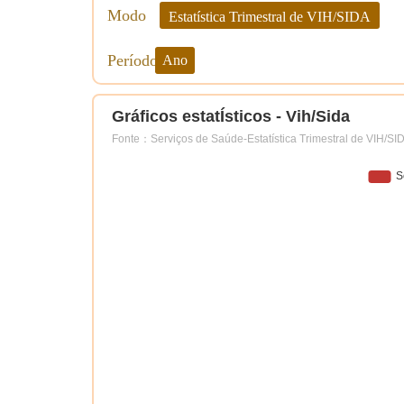
Modo
Estatística Trimestral de VIH/SIDA
Período
Ano