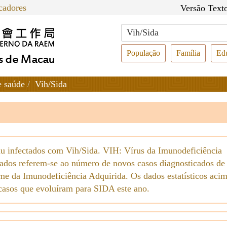
cadores
Versão Text
População
Família
Ed
e saúde
Vih/Sida
au infectados com Vih/Sida. VIH: Vírus da Imunodeficiência
cados referem-se ao número de novos casos diagnosticados de
me da Imunodeficiência Adquirida. Os dados estatísticos aci
casos que evoluíram para SIDA este ano.